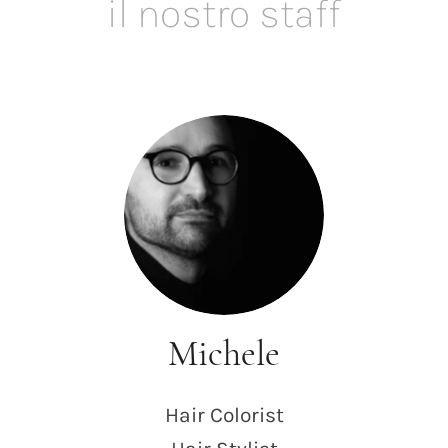
il
nostro
staff
Michele
Hair
Colorist