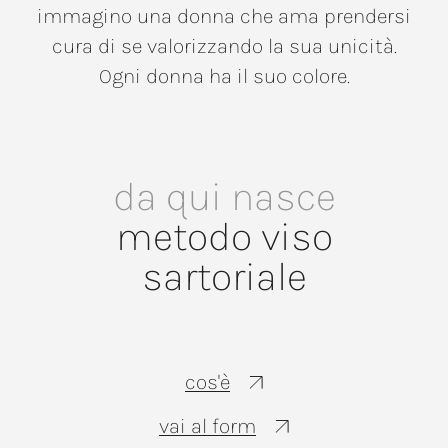
immagino
una
donna
che
ama
prendersi
cura
di
se
valorizzando
la
sua
unicità.
Ogni
donna
ha
il
suo
colore.
da
qui
nasce
metodo
viso
sartoriale
cos'è
vai al form