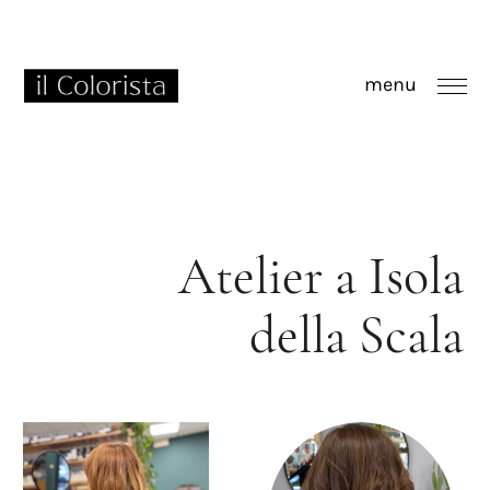
m
e
n
u
Atelier
a
Isola
della
Scala