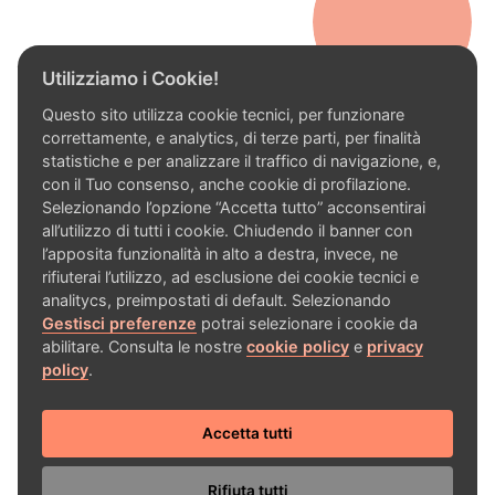
Utilizziamo i Cookie!
Questo sito utilizza cookie tecnici, per funzionare
correttamente, e analytics, di terze parti, per finalità
statistiche e per analizzare il traffico di navigazione, e,
Privacy
—
Cookie
—
Preferenze
con il Tuo consenso, anche cookie di profilazione.
hello@ilcolorista.salon
Selezionando l’opzione “Accetta tutto” acconsentirai
T. 045 693 2368
all’utilizzo di tutti i cookie. Chiudendo il banner con
l’apposita funzionalità in alto a destra, invece, ne
rifiuterai l’utilizzo, ad esclusione dei cookie tecnici e
analitycs, preimpostati di default. Selezionando
Via Roma, 16
Gestisci preferenze
potrai selezionare i cookie da
37063 Isola della Scala
abilitare. Consulta le nostre
cookie policy
e
privacy
policy
.
Verona
Accetta tutti
Tutti i giorni
8:30 - 18:30
Rifiuta tutti