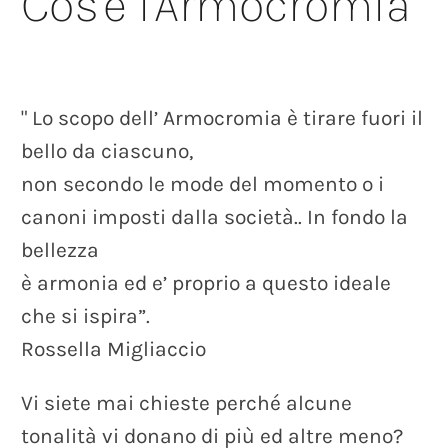
Cos'è
l'Armocromia
"
Lo
scopo
dell’
Armocromia
è
tirare
fuori
il
bello
da
ciascuno,
non
secondo
le
mode
del
momento
o
i
canoni
imposti
dalla
società..
In
fondo
la
bellezza
è
armonia
ed
e’
proprio
a
questo
ideale
che
si
ispira”.
Rossella
Migliaccio
Vi
siete
mai
chieste
perché
alcune
tonalità
vi
donano
di
più
ed
altre
meno?