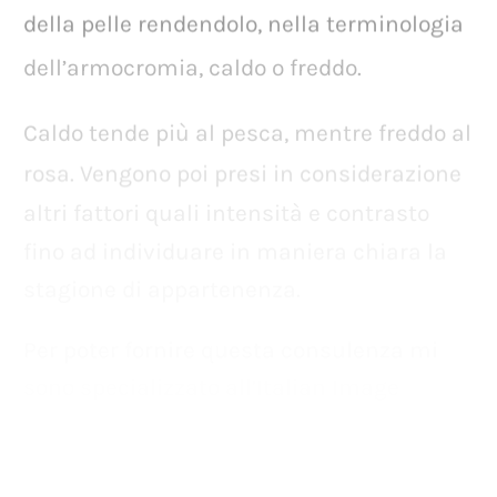
della
pelle
rendendolo,
nella
terminologia
dell’armocromia,
caldo
o
freddo.
Caldo
tende
più
al
pesca,
mentre
freddo
al
rosa.
Vengono
poi
presi
in
considerazione
altri
fattori
quali
intensità
e
contrasto
fino
ad
individuare
in
maniera
chiara
la
stagione
di
appartenenza.
Per
poter
fornire
questa
consulenza
mi
sono
specializzato
all’Italian
Image
Institute
fondato
e
diretto
da
Rossella
Migliaccio.
Grazie
a
questi
studi
posso
offrire
alle
mie
clienti
una
consulenza
accurata
nel
momento
in
cui
decidono
il