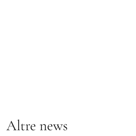
sembra)
e
quali
sono
i
loro
colori
amici.
Vi
ricordo
che
sul
nostro
profilo
social
parliamo
spesso
di
armocromia
e
vi
racconto
in
che
modo
scelgo
i
colori
per
le
mie
clienti.
Seguiteci!
Altre news