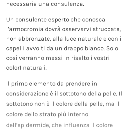
necessaria
una
consulenza.
Un
consulente
esperto
che
conosca
l’armocromia
dovrà
osservarvi
struccate,
non
abbronzate,
alla
luce
naturale
e
con
i
capelli
avvolti
da
un
drappo
bianco.
Solo
così
verranno
messi
in
risalto
i
vostri
colorI
naturali.
Il
primo
elemento
da
prendere
in
considerazione
è
il
sottotono
della
pelle.
Il
sottotono
non
è
il
colore
della
pelle,
ma
il
colore
dello
strato
più
interno
dell’epidermide,
che
influenza
il
colore