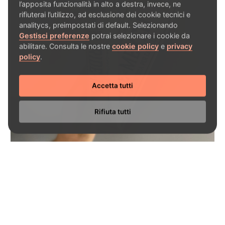
l’apposita funzionalità in alto a destra, invece, ne
rifiuterai l’utilizzo, ad esclusione dei cookie tecnici e
analitycs, preimpostati di default. Selezionando
Gestisci preferenze
potrai selezionare i cookie da
abilitare. Consulta le nostre
cookie policy
e
privacy
policy
.
Accetta tutti
Rifiuta tutti
NEWS - 17/04/2023
Ammoniaca si o no?
leggi