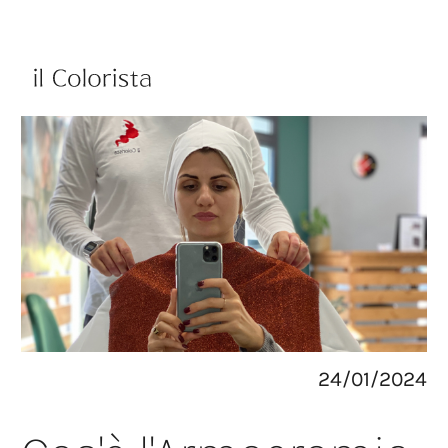
m
e
n
u
24/01/2024