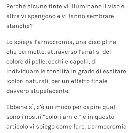
Perché
alcune
tinte
vi
illuminano
il
viso
e
altre
vi
spengono
e
vi
fanno
sembrare
stanche?
Lo
spiega
l’armocromia,
una
disciplina
che
permette,
attraverso
l’analisi
del
colore
di
pelle,
occhi
e
capelli,
di
individuare
le
tonalità
in
grado
di
esaltare
icolori
naturali,
per
un
effetto
finale
davvero
stupefacente.
Ebbene
sì,
c’è
un
modo
per
capire
quali
sono
i
nostri
“colori
amici”
e
in
questo
articolo
vi
spiego
come
fare.
L’armocromia