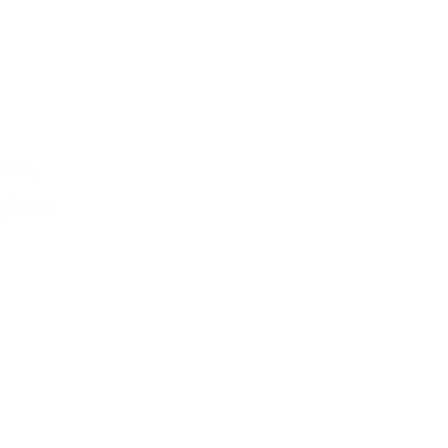
tra,
gione
hiari.
nche