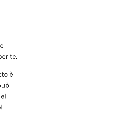
e
per
te.
tto
è
può
del
l