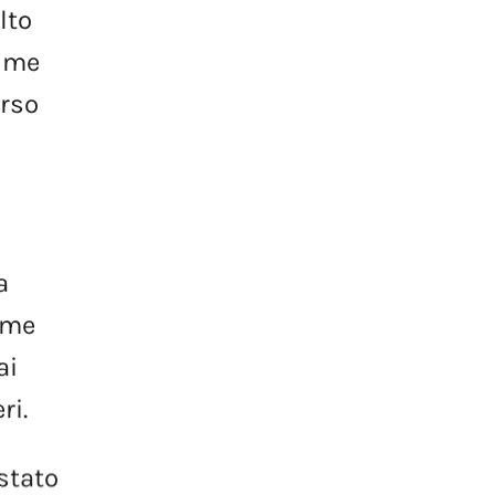
lto
ime
rso
a
ome
ai
ri.
stato