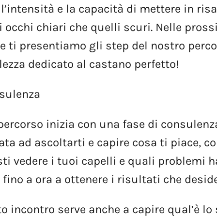
l’intensità
e
la
capacità
di
mettere
in
risa
i
occhi
chiari
che
quelli
scuri.
Nelle
pross
e
ti
presentiamo
gli
step
del
nostro
perco
lezza
dedicato
al
castano
perfetto!
sulenza
percorso
inizia
con
una
fase
di
consulenz
ata
ad
ascoltarti
e
capire
cosa
ti
piace,
c
sti
vedere
i
tuoi
capelli
e
quali
problemi
h
o
fino
a
ora
a
ottenere
i
risultati
che
deside
to
incontro
serve
anche
a
capire
qual’è
lo