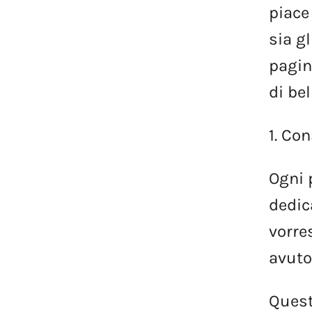
piace
sia
gl
pagin
di
bel
1.
Con
Ogni
dedic
vorre
avut
Ques