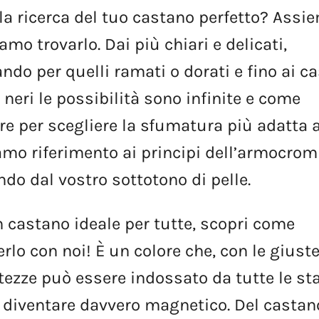
la
ricerca
del
tuo
castano
perfetto?
Assi
iamo
trovarlo.
Dai
più
chiari
e
delicati,
ando
per
quelli
ramati
o
dorati
e
fino
ai
ca
i
neri
le
possibilità
sono
infinite
e
come
re
per
scegliere
la
sfumatura
più
adatta
iamo
riferimento
ai
principi
dell’armocrom
ndo
dal
vostro
sottotono
di
pelle.
n
castano
ideale
per
tutte,
scopri
come
erlo
con
noi!
È
un
colore
che,
con
le
giust
tezze
può
essere
indossato
da
tutte
le
st
diventare
davvero
magnetico.
Del
castan