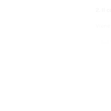
Viene
Il
cas
ma
si
chiara
addol
In
qu
cura
color
tratt
diver