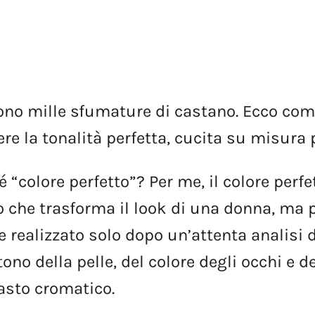
ono
mille
sfumature
di
castano.
Ecco
com
ere
la
tonalità
perfetta,
cucita
su
misura
é
“colore
perfetto”?
Per
me,
il
colore
perfe
o
che
trasforma
il
look
di
una
donna,
ma
e
realizzato
solo
dopo
un’attenta
analisi
tono
della
pelle,
del
colore
degli
occhi
e
de
asto
cromatico.