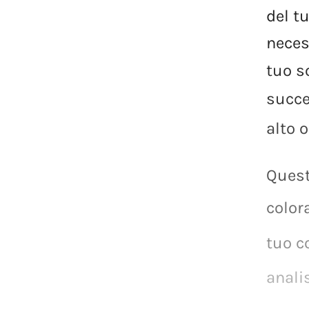
del
t
neces
tuo
s
succ
alto
o
Quest
color
tuo
c
anali
2.
Il
c