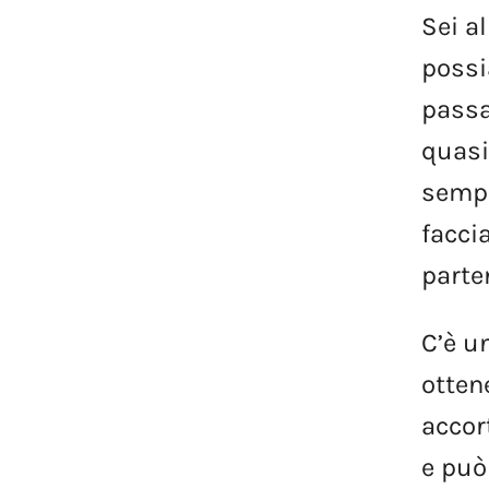
Sei
al
poss
pass
quas
semp
facc
parte
C’è
u
otten
accor
e
può