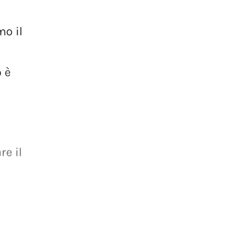
amo
il
o
è
re
il
a