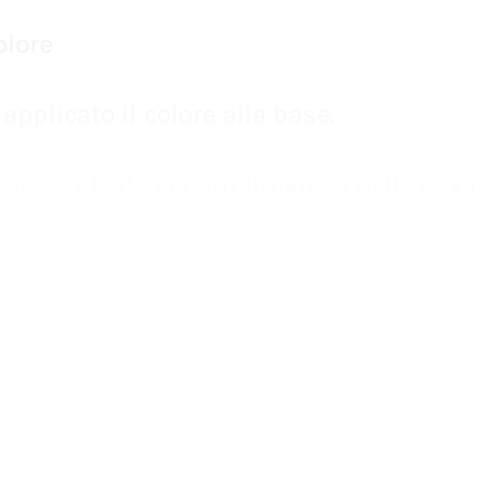
applicato
il
colore
alla
base.
tano
è
ideale
per
sublimare
la
pelle
olivas
adatta
perfettamente
anche
a
una
carna
.
Niente
è
meglio
di
questa
tonalità
per
cire
gli
occhi
scuri
e
fare
risaltare
quelli
c
esta
fase
del
trattamento
ci
prendiamo
a
del
tuo
cuoio
capelluto
aggiungendo
alla
azione
gli
Elisir
di
Opificio
Emiliano:
amenti
specifici
che
aiutano
a
trattare
le
se
anomalie
del
cuoio
capelluto.