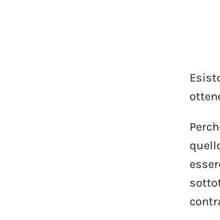
Esist
otten
Perch
quell
esser
sotto
contr