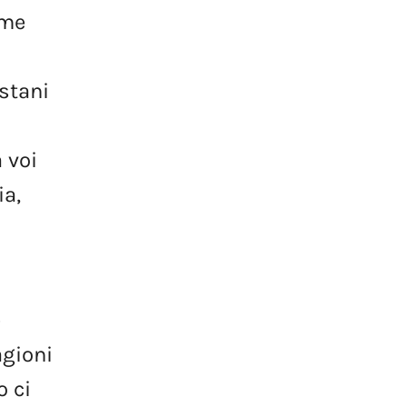
eme
stani
a
voi
ia,
e
agioni
o
ci