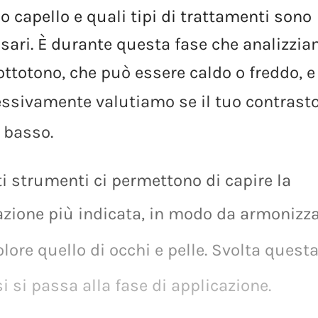
uo
capello
e
quali
tipi
di
trattamenti
sono
sari.
È
durante
questa
fase
che
analizzi
ottotono,
che
può
essere
caldo
o
freddo,
e
essivamente
valutiamo
se
il
tuo
contrast
basso.
i
strumenti
ci
permettono
di
capire
la
azione
più
indicata,
in
modo
da
armonizza
olore
quello
di
occhi
e
pelle.
Svolta
quest
si
si
passa
alla
fase
di
applicazione.
olore