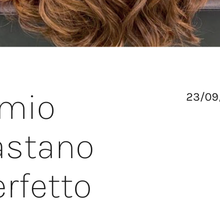
mio
23/09
astano
erfetto