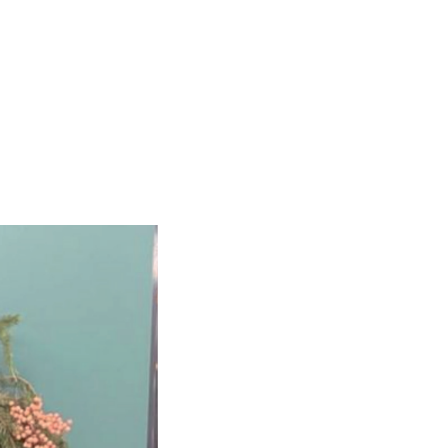
m
e
n
u