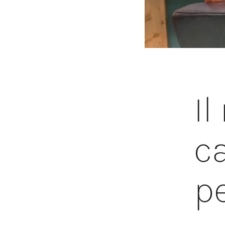
Il
c
p